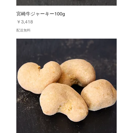
宮崎牛ジャーキー100g
価格
￥3,418
配送無料