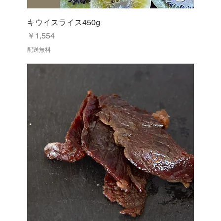
キウイスライス450g
価格
￥1,554
配送無料