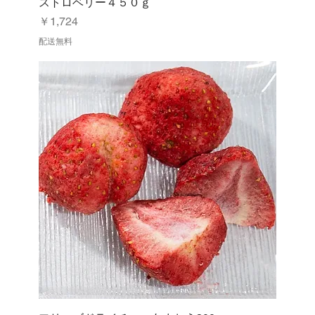
ストロベリー４５０ｇ
価格
￥1,724
配送無料