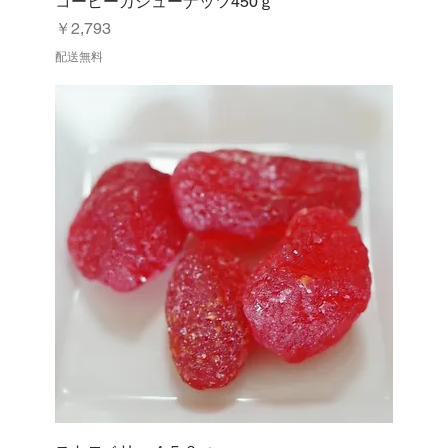
コーヒーカシューナッツ450ｇ
価格
￥2,793
配送無料