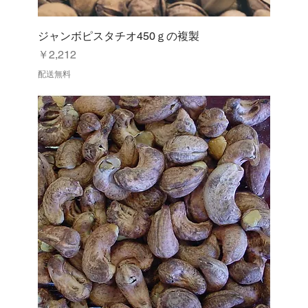
ジャンボピスタチオ450ｇの複製
価格
￥2,212
配送無料