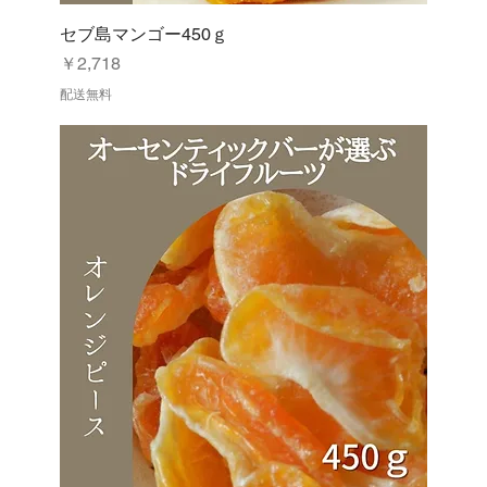
セブ島マンゴー450ｇ
価格
￥2,718
配送無料