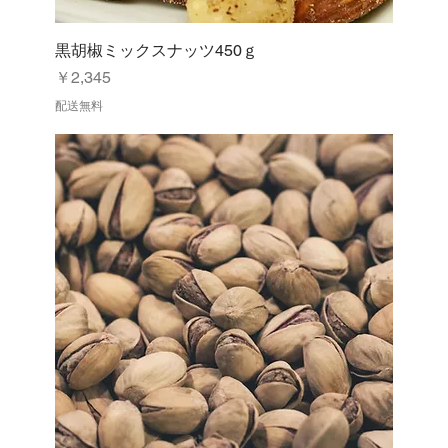
黒胡椒ミックスナッツ450ｇ
価格
￥2,345
配送無料