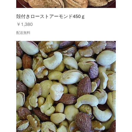
殻付きローストアーモンド450ｇ
価格
￥1,380
配送無料