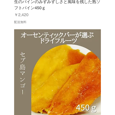
生のパインのみずみずしさと風味を残した熟ソ
フトパイン450ｇ
価格
￥2,420
配送無料