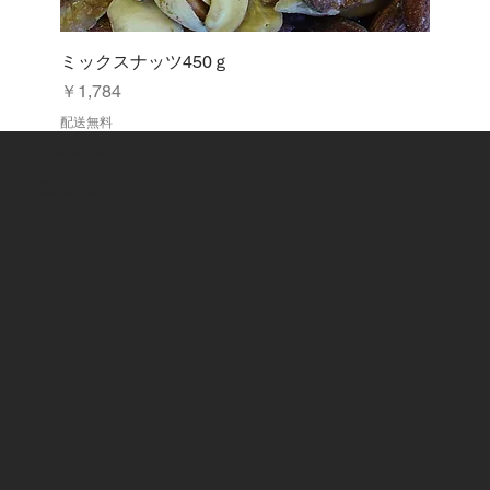
ミックスナッツ450ｇ
価格
￥1,784
配送無料
NIUSakaBar
NIUSakaBar