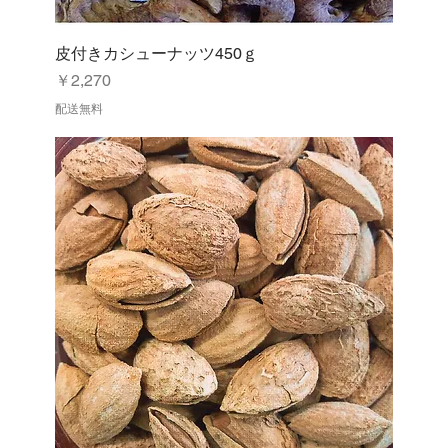
皮付きカシューナッツ450ｇ
価格
￥2,270
配送無料