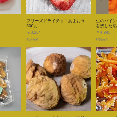
フリーズドライチョコあまおう
生のパイン
ー
クイックビュー
300ｇ
を残した熟
価格
価格
￥6,261
￥4,985
配送無料
配送無料