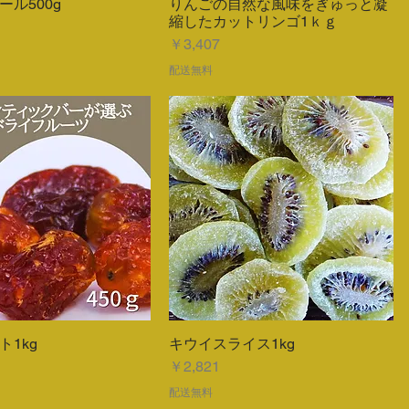
ル500g
りんごの自然な風味をぎゅっと凝
クイックビュー
クイックビュー
縮したカットリンゴ1ｋｇ
価格
￥3,407
配送無料
ト1kg
キウイスライス1kg
クイックビュー
クイックビュー
価格
￥2,821
配送無料