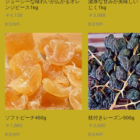
ジューシーな味わいが広がるオレ
濃厚な甘みが美味しい
クイックビュー
クイックビュ
ンジピース1kg
じく1kg
価格
価格
￥4,138
￥3,988
配送無料
配送無料
ソフトピーチ450g
枝付きレーズン500g
クイックビュー
クイックビュ
価格
価格
￥1,860
￥3,660
配送無料
配送無料