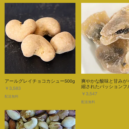
アールグレイチョコカシュー500g
爽やかな酸味と甘みが
クイックビュー
クイックビュ
縮されたパッションフル
価格
￥3,583
価格
￥3,547
配送無料
配送無料