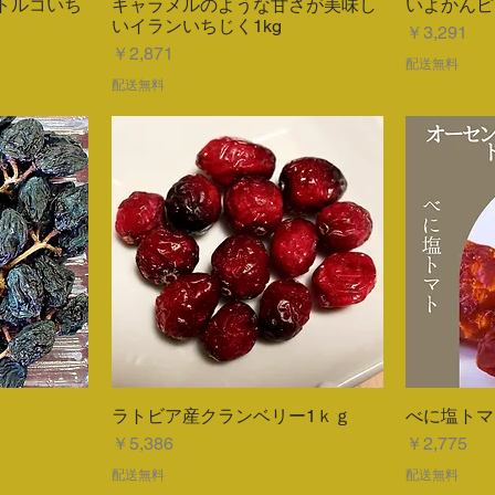
トルコいち
キャラメルのような甘さが美味し
いよかんピー
ー
クイックビュー
いイランいちじく1kg
価格
￥3,291
価格
￥2,871
配送無料
配送無料
ラトビア産クランベリー1ｋｇ
べに塩トマ
ー
クイックビュー
価格
価格
￥5,386
￥2,775
配送無料
配送無料