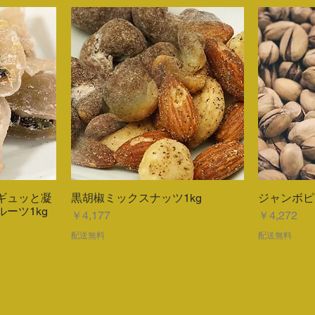
ギュッと凝
黒胡椒ミックスナッツ1kg
ジャンボピ
ー
クイックビュー
ーツ1kg
価格
価格
￥4,177
￥4,272
配送無料
配送無料