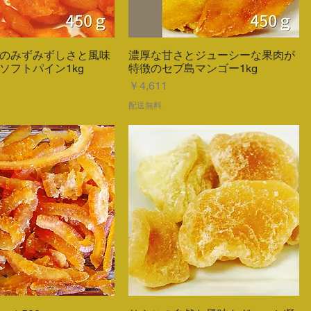
のみずみずしさと風味
濃厚な甘さとジューシーな果肉が
クイックビュー
クイックビュー
ソフトパイン1kg
特徴のセブ島マンゴー1kg
価格
￥4,611
配送無料