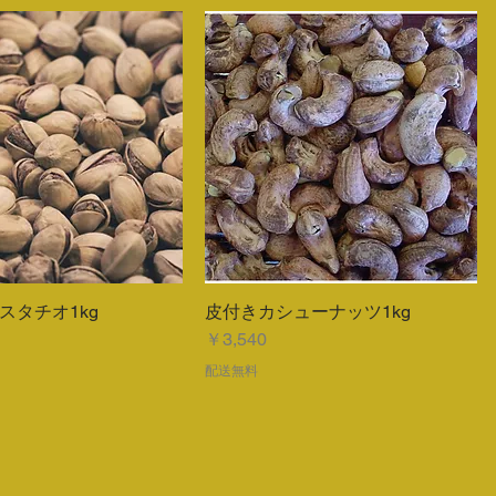
スタチオ1kg
皮付きカシューナッツ1kg
クイックビュー
クイックビュー
価格
￥3,540
配送無料