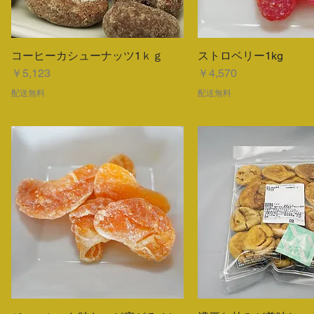
コーヒーカシューナッツ1ｋｇ
ストロベリー1kg
クイックビュー
クイックビュ
価格
価格
￥5,123
￥4,570
配送無料
配送無料