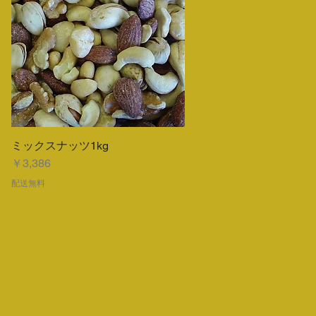
ミックスナッツ1kg
クイックビュー
価格
￥3,386
配送無料